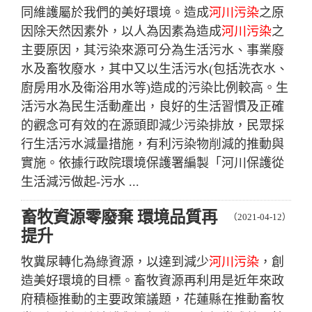
同維護屬於我們的美好環境。造成
河川污染
之原
因除天然因素外，以人為因素為造成
河川污染
之
主要原因，其污染來源可分為生活污水、事業廢
水及畜牧廢水，其中又以生活污水(包括洗衣水、
廚房用水及衛浴用水等)造成的污染比例較高。生
活污水為民生活動產出，良好的生活習慣及正確
的觀念可有效的在源頭即減少污染排放，民眾採
行生活污水減量措施，有利污染物削減的推動與
實施。依據行政院環境保護署編製「河川保護從
生活減污做起-污水 ...
畜牧資源零廢棄 環境品質再
（2021-04-12）
提升
牧糞尿轉化為綠資源，以達到減少
河川污染
，創
造美好環境的目標。畜牧資源再利用是近年來政
府積極推動的主要政策議題，花蓮縣在推動畜牧