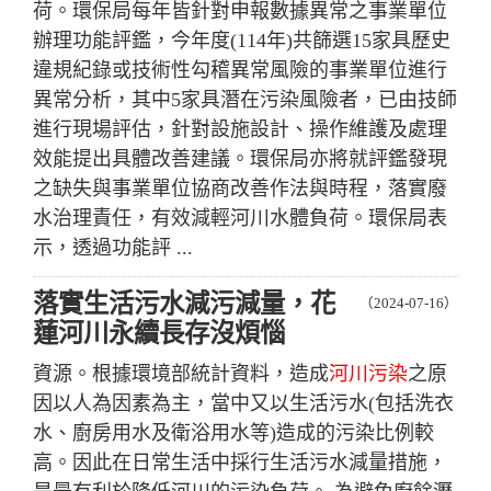
荷。環保局每年皆針對申報數據異常之事業單位
辦理功能評鑑，今年度(114年)共篩選15家具歷史
違規紀錄或技術性勾稽異常風險的事業單位進行
異常分析，其中5家具潛在污染風險者，已由技師
進行現場評估，針對設施設計、操作維護及處理
效能提出具體改善建議。環保局亦將就評鑑發現
之缺失與事業單位協商改善作法與時程，落實廢
水治理責任，有效減輕河川水體負荷。環保局表
示，透過功能評 ...
落實生活污水減污減量，花
（2024-07-16）
蓮河川永續長存沒煩惱
資源。根據環境部統計資料，造成
河川污染
之原
因以人為因素為主，當中又以生活污水(包括洗衣
水、廚房用水及衛浴用水等)造成的污染比例較
高。因此在日常生活中採行生活污水減量措施，