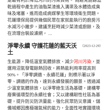
是最有利於降低河川的污染負荷。 為避免廚餘瀝
乾過程中產生的油脂菜渣進入溝渠及水體造成臭
味及堵塞，進而造成病媒孳生等環境衛生問題。
花蓮環保局提供幾個民眾在家就能執行的廚房污
水減污小撇步，建議烹飪時減少菜渣或廚餘，及
在流理台裝設濾網， ...
淨零永續 守護花蓮的藍天沃
（2023-12-29）
土
生能源，降低溫室氣體排放、減少
河川污染
，並
運用沼氣發電餘熱回收，將熱能利用率提高到
90%。「淨零調適、永續花蓮」則標示著以淨
零、調適的作為，達到永續發展的願景。透過減
少溫室氣體排放，以淨零綠生活為基礎，建構零
廢棄循環型的永續社會；又以建構韌性社區為基
礎，提升防災防洪量能，強化民眾防災意識，儲
備城鄉因應極端氣候的能力，全面性地實踐環境