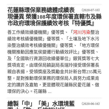
花蓮縣環保業務總體成績表
（2020-07-10）
現優異 榮獲108年度環保署直轄市及縣
市政府環境保護績效考核『特優獎』
善工作績效績優機關」優等獎、「
河川污染
整治
績效考核績優機關」優等獎、「土壤及地下水污
染整治績效考核績優機關」優等獎、「地方環保
機關推動因應氣侯變遷行動績效評比」優等獎、
及「全國執行資源回收績優單位」銀質獎等七大
獎項肯定，由環保局饒副局長瑞玲接受環保署長
親自表揚，受領獎座及獎勵金共計新台幣235萬元
整，是對推動環保業務的環保局人員努力成果肯
定的讚許及嘉勉，更是體現花蓮縣民愛花蓮、做
環保的決心。花蓮縣 ...
繪製「中」「美」水環境藍
（2020-06-16）