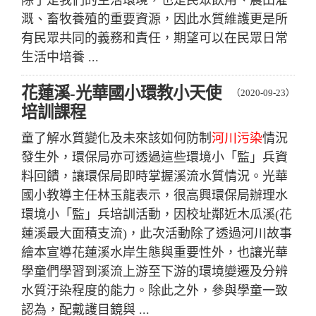
溉、畜牧養殖的重要資源，因此水質維護更是所
有民眾共同的義務和責任，期望可以在民眾日常
生活中培養 ...
花蓮溪-光華國小環教小天使
（2020-09-23）
培訓課程
童了解水質變化及未來該如何防制
河川污染
情況
發生外，環保局亦可透過這些環境小「監」兵資
料回饋，讓環保局即時掌握溪流水質情況。光華
國小教導主任林玉龍表示，很高興環保局辦理水
環境小「監」兵培訓活動，因校址鄰近木瓜溪(花
蓮溪最大面積支流)，此次活動除了透過河川故事
繪本宣導花蓮溪水岸生態與重要性外，也讓光華
學童們學習到溪流上游至下游的環境變遷及分辨
水質汙染程度的能力。除此之外，參與學童一致
認為，配戴護目鏡與 ...