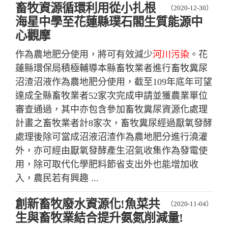
畜牧資源循環利用從小扎根
（2020-12-30）
海星中學至花蓮縣璞石閣生質能源中
心觀摩
作為農地肥分使用，將可有效減少
河川污染
。花
蓮縣環保局積極輔導本縣畜牧業者進行畜牧糞尿
沼渣沼液作為農地肥分使用，截至109年底年可望
達成全縣畜牧業者52家次完成申請並獲農業單位
審查通過，其中亦包含參加畜牧糞尿資源化處理
計畫之畜牧業者計8家次，畜牧糞尿經過厭氧發酵
處理後除可當成沼液沼渣作為農地肥分進行澆灌
外，亦可經由厭氧發酵產生沼氣收集作為發電使
用，除可取代化學肥料節省支出外也能增加收
入，農民若有興趣 ...
創新畜牧廢水資源化!魚菜共
（2020-11-04）
生與畜牧業結合提升氨氮削減量!