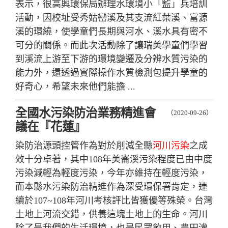
表示，很高興環保局辦理水環境小「監」兵培訓
活動，因校址受秀姑巒溪及其支流紅葉溪、富源
溪的環繞，使學童們長期與河水、溪水具有密不
可分的關係。而此次活動除了讓瑞美學童們學習
到溪流上游至下游的環境變遷及分辨水質污染的
能力外，還透過實際操作水質檢測包提升學童的
好奇心，希望未來他們能擔 ...
全國水污染防治業務精進會
（2020-09-26）
議在『花蓮』
染防治源頭控管作為對於削減全縣
河川污染
之成
效十分卓著，其中108年美崙溪污染程度已由中度
污染減輕為輕度污染，今年亦維持在輕度污染，
而本縣水污染防治精進作為深受環保署肯定，連
續於107~108年河川考核評比皆獲優等殊榮。台灣
土地上河流交錯，供養這塊土地上的生命。河川
除了是我們的生活環境，也是民眾飲用、農田灌