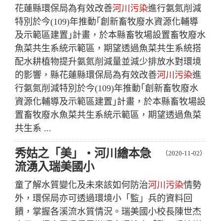
花蓮縣環保局為有效改善
河川污染
進行氨氮削減
特別於今(109)年推動｢創新畜牧廢水資源化輔導
及示範區建置｣計畫，於本縣畜牧場設置畜牧廢水
魚菜共生系統示範區，期望透過魚菜共生系統搭
配水耕植物提升氨氮削減量並減少排放水對環境
的影響，縣花蓮縣環保局為有效改善
河川污染
進
行氨氮削減特別於今(109)年推動｢創新畜牧廢水
資源化輔導及示範區建置｣計畫，於本縣畜牧場設
置畜牧廢水魚菜共生系統示範區，期望透過魚菜
共生系 ...
秀姑之「美」‧河川繪本急
（2020-11-02）
流湧入瑞美國小
童了解水質變化及未來該如何防治
河川污染
情勢
外，環保局亦可透過環境小「監」兵的資料回
饋，掌握各溪流水質情況。瑞美國小校長陳世杰