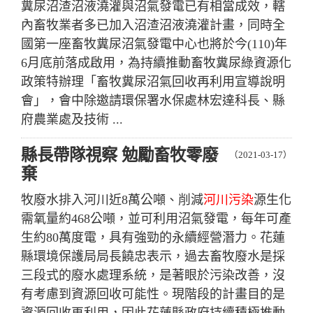
糞尿沼渣沼液澆灌與沼氣發電已有相當成效，轄
內畜牧業者多已加入沼渣沼液澆灌計畫，同時全
國第一座畜牧糞尿沼氣發電中心也將於今(110)年
6月底前落成啟用，為持續推動畜牧糞尿綠資源化
政策特辦理「畜牧糞尿沼氣回收再利用宣導說明
會」，會中除邀請環保署水保處林宏達科長、縣
府農業處及技術 ...
縣長帶隊視察 勉勵畜牧零廢
（2021-03-17）
棄
牧廢水排入河川近8萬公噸、削減
河川污染
源生化
需氧量約468公噸，並可利用沼氣發電，每年可產
生約80萬度電，具有強勁的永續經營潛力。花蓮
縣環境保護局局長饒忠表示，過去畜牧廢水是採
三段式的廢水處理系統，是著眼於污染改善，沒
有考慮到資源回收可能性。現階段的計畫目的是