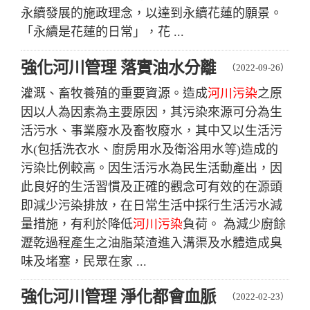
永續發展的施政理念，以達到永續花蓮的願景。
「永續是花蓮的日常」，花 ...
強化河川管理 落實油水分離
（2022-09-26）
灌溉、畜牧養殖的重要資源。造成
河川污染
之原
因以人為因素為主要原因，其污染來源可分為生
活污水、事業廢水及畜牧廢水，其中又以生活污
水(包括洗衣水、廚房用水及衛浴用水等)造成的
污染比例較高。因生活污水為民生活動產出，因
此良好的生活習慣及正確的觀念可有效的在源頭
即減少污染排放，在日常生活中採行生活污水減
量措施，有利於降低
河川污染
負荷。 為減少廚餘
瀝乾過程產生之油脂菜渣進入溝渠及水體造成臭
味及堵塞，民眾在家 ...
強化河川管理 淨化都會血脈
（2022-02-23）