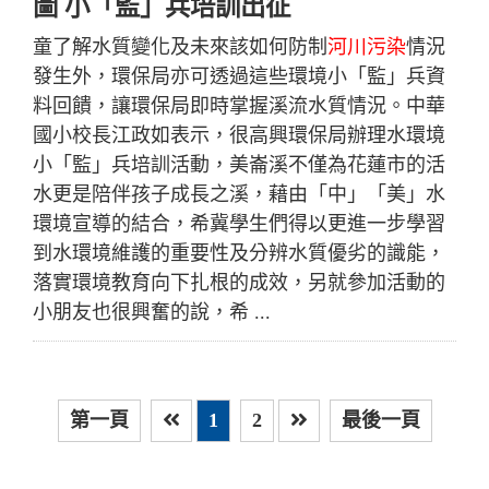
圖 小「監」兵培訓出征
童了解水質變化及未來該如何防制
河川污染
情況
發生外，環保局亦可透過這些環境小「監」兵資
料回饋，讓環保局即時掌握溪流水質情況。中華
國小校長江政如表示，很高興環保局辦理水環境
小「監」兵培訓活動，美崙溪不僅為花蓮市的活
水更是陪伴孩子成長之溪，藉由「中」「美」水
環境宣導的結合，希冀學生們得以更進一步學習
到水環境維護的重要性及分辨水質優劣的識能，
落實環境教育向下扎根的成效，另就參加活動的
小朋友也很興奮的說，希 ...
第一頁
1
2
最後一頁
上一頁
下