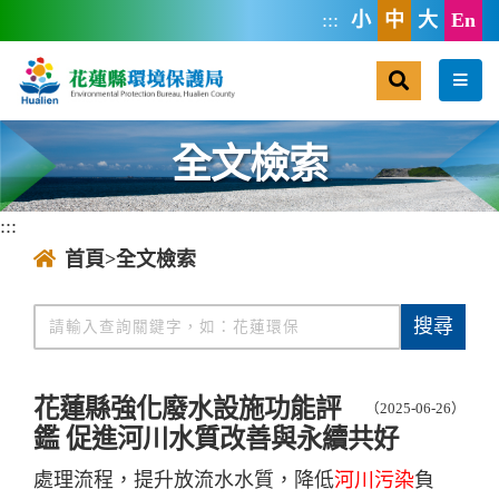
跳到主要內容區塊
:::
小
中
大
En
搜尋
選單
全文檢索
:::
首頁
>全文檢索
搜尋
全文檢索
花蓮縣強化廢水設施功能評
（2025-06-26）
鑑 促進河川水質改善與永續共好
處理流程，提升放流水水質，降低
河川污染
負