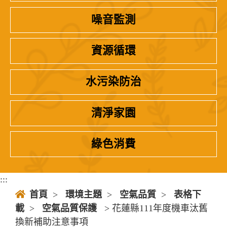
噪音監測
資源循環
水污染防治
清淨家園
綠色消費
:::
首頁
>
環境主題
>
空氣品質
>
表格下
載
>
空氣品質保護
> 花蓮縣111年度機車汰舊
換新補助注意事項