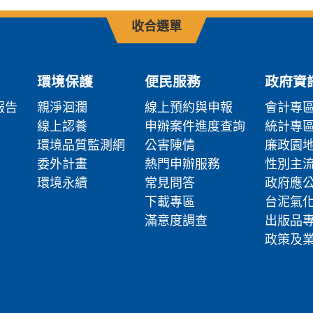
收合選單
環境保護
便民服務
政府資
報告
親淨洄瀾
線上預約與申報
會計專
線上認養
申辦案件進度查詢
統計專
環境品質監測網
公害陳情
廉政園
委外計畫
熱門申辦服務
性別主
環境永續
常見問答
政府應
下載專區
台泥氣
滿意度調查
出版品
政策及