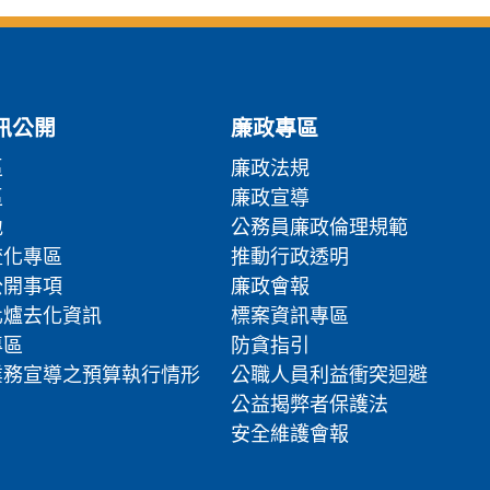
訊公開
廉政專區
區
廉政法規
區
廉政宣導
地
公務員廉政倫理規範
流化專區
推動行政透明
公開事項
廉政會報
化爐去化資訊
標案資訊專區
專區
防貪指引
業務宣導之預算執行情形
公職人員利益衝突迴避
公益揭弊者保護法
安全維護會報