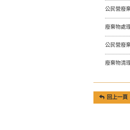
公民營廢
廢棄物處
公民營廢
廢棄物清
回上一頁