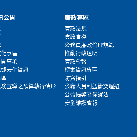
訊公開
廉政專區
區
廉政法規
區
廉政宣導
地
公務員廉政倫理規範
流化專區
推動行政透明
公開事項
廉政會報
化爐去化資訊
標案資訊專區
專區
防貪指引
業務宣導之預算執行情形
公職人員利益衝突迴避
公益揭弊者保護法
安全維護會報