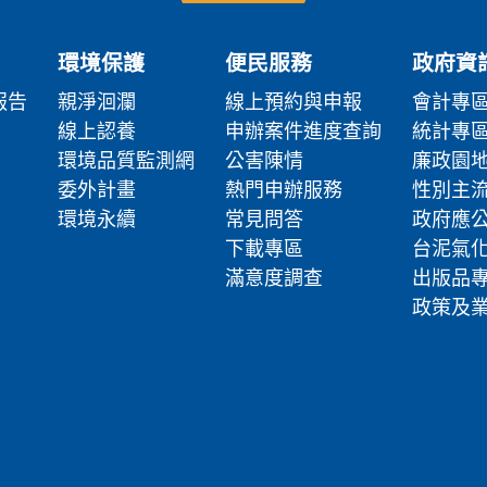
環境保護
便民服務
政府資
報告
親淨洄瀾
線上預約與申報
會計專
線上認養
申辦案件進度查詢
統計專
環境品質監測網
公害陳情
廉政園
委外計畫
熱門申辦服務
性別主
環境永續
常見問答
政府應
下載專區
台泥氣
滿意度調查
出版品
政策及