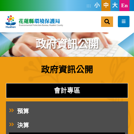
跳到主要內容區塊
:::
小
中
大
En
搜尋
選單
政府資訊公開
政府資訊公開
:::
會計專區
預算
決算