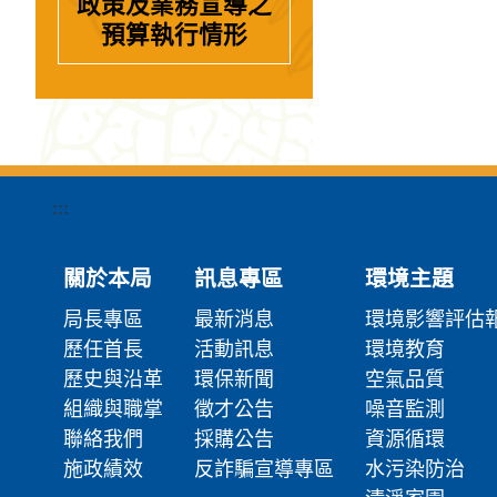
政策及業務宣導之
預算執行情形
:::
關於本局
訊息專區
環境主題
局長專區
最新消息
環境影響評估
歷任首長
活動訊息
環境教育
歷史與沿革
環保新聞
空氣品質
組織與職掌
徵才公告
噪音監測
聯絡我們
採購公告
資源循環
施政績效
反詐騙宣導專區
水污染防治