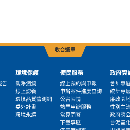
收合選單
環境保護
便民服務
政府資
報告
親淨洄瀾
線上預約與申報
會計專
線上認養
申辦案件進度查詢
統計專
環境品質監測網
公害陳情
廉政園
委外計畫
熱門申辦服務
性別主
環境永續
常見問答
政府應
下載專區
台泥氣