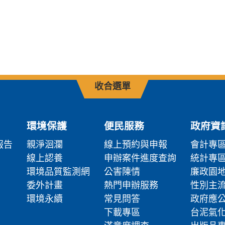
收合選單
環境保護
便民服務
政府資
報告
親淨洄瀾
線上預約與申報
會計專
線上認養
申辦案件進度查詢
統計專
環境品質監測網
公害陳情
廉政園
委外計畫
熱門申辦服務
性別主
環境永續
常見問答
政府應
下載專區
台泥氣