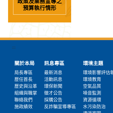
政策及業務宣導之
預算執行情形
:::
關於本局
訊息專區
環境主題
局長專區
最新消息
環境影響評估
歷任首長
活動訊息
環境教育
歷史與沿革
環保新聞
空氣品質
組織與職掌
徵才公告
噪音監測
聯絡我們
採購公告
資源循環
施政績效
反詐騙宣導專區
水污染防治