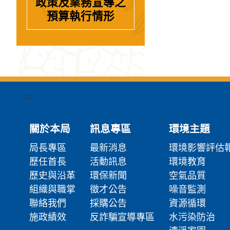
政策及業務宣導之
預算執行情形
:::
關於本局
訊息專區
環境主題
局長專區
最新消息
環境影響評估
歷任首長
活動訊息
環境教育
歷史與沿革
環保新聞
空氣品質
組織與職掌
徵才公告
噪音監測
聯絡我們
採購公告
資源循環
施政績效
反詐騙宣導專區
水污染防治