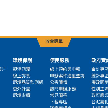
收合選單
環境保護
便民服務
政府資
報告
親淨洄瀾
線上預約與申報
會計專
線上認養
申辦案件進度查詢
統計專
環境品質監測網
公害陳情
廉政園
委外計畫
熱門申辦服務
性別主
環境永續
常見問答
政府應
下載專區
台泥氣