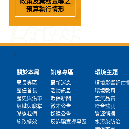
政策及業務宣導之
預算執行情形
:::
關於本局
訊息專區
環境主題
局長專區
最新消息
環境影響評估
歷任首長
活動訊息
環境教育
歷史與沿革
環保新聞
空氣品質
組織與職掌
徵才公告
噪音監測
聯絡我們
採購公告
資源循環
施政績效
反詐騙宣導專區
水污染防治