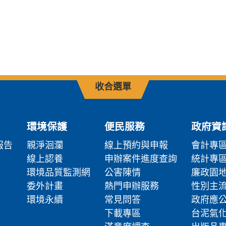
收合選單
環境保護
便民服務
政府資
報告
親淨洄瀾
線上預約與申報
會計專
線上認養
申辦案件進度查詢
統計專
環境品質監測網
公害陳情
廉政園
委外計畫
熱門申辦服務
性別主
環境永續
常見問答
政府應
下載專區
台泥氣