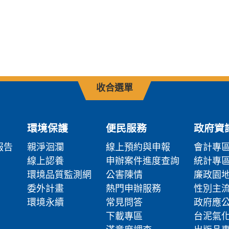
收合選單
環境保護
便民服務
政府資
報告
親淨洄瀾
線上預約與申報
會計專
線上認養
申辦案件進度查詢
統計專
環境品質監測網
公害陳情
廉政園
委外計畫
熱門申辦服務
性別主
環境永續
常見問答
政府應
下載專區
台泥氣