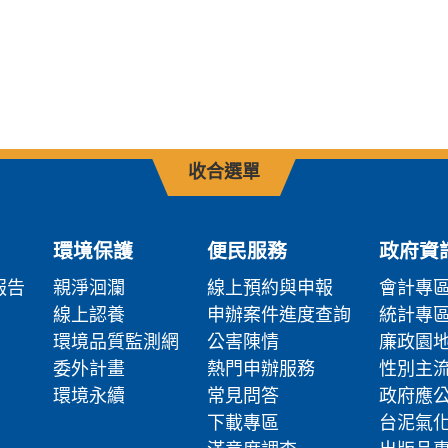
收合選單
環境保護
便民服務
政府資
報告
親淨洄瀾
線上預約與申報
會計專
線上認養
申辦案件進度查詢
統計專
環境品質監測網
公害陳情
廉政園
委外計畫
熱門申辦服務
性別主
環境永續
常見問答
政府應
下載專區
台泥氣