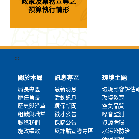
政策及業務宣導之
預算執行情形
:::
關於本局
訊息專區
環境主題
局長專區
最新消息
環境影響評估
歷任首長
活動訊息
環境教育
歷史與沿革
環保新聞
空氣品質
組織與職掌
徵才公告
噪音監測
聯絡我們
採購公告
資源循環
施政績效
反詐騙宣導專區
水污染防治