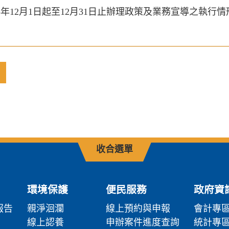
13年12月1日起至12月31日止辦理政策及業務宣導之執行情
收合選單
環境保護
便民服務
政府資
報告
親淨洄瀾
線上預約與申報
會計專
線上認養
申辦案件進度查詢
統計專