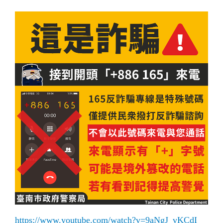
https://www.youtube.com/watch?v=9aNgJ_vKCdI