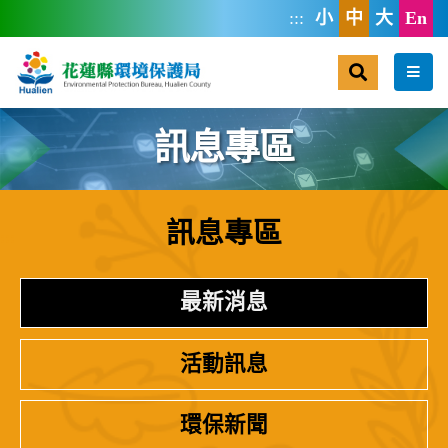
跳到主要內容區塊
:::
小
中
大
En
搜尋
選單
訊息專區
訊息專區
:::
最新消息
活動訊息
環保新聞