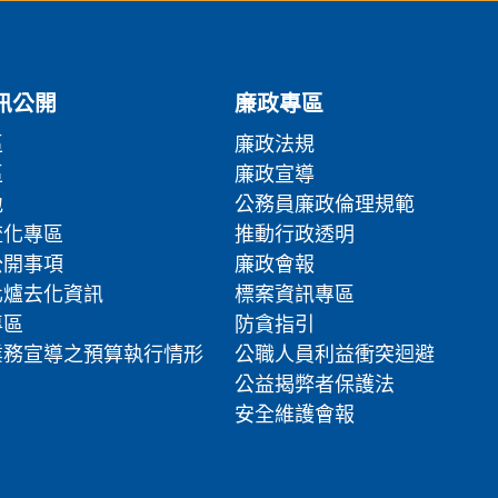
訊公開
廉政專區
區
廉政法規
區
廉政宣導
地
公務員廉政倫理規範
流化專區
推動行政透明
公開事項
廉政會報
化爐去化資訊
標案資訊專區
專區
防貪指引
業務宣導之預算執行情形
公職人員利益衝突迴避
公益揭弊者保護法
安全維護會報