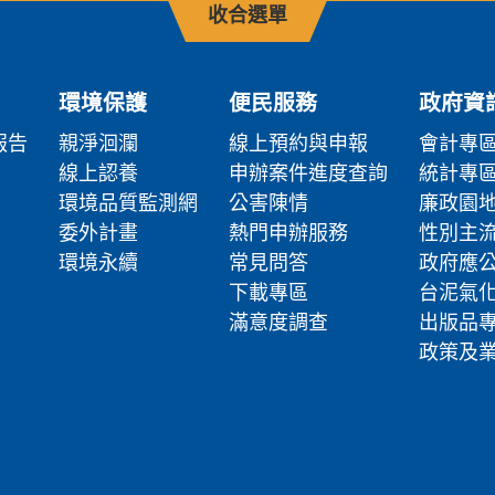
收合選單
環境保護
便民服務
政府資
報告
親淨洄瀾
線上預約與申報
會計專
線上認養
申辦案件進度查詢
統計專
環境品質監測網
公害陳情
廉政園
委外計畫
熱門申辦服務
性別主
環境永續
常見問答
政府應
下載專區
台泥氣
滿意度調查
出版品
政策及