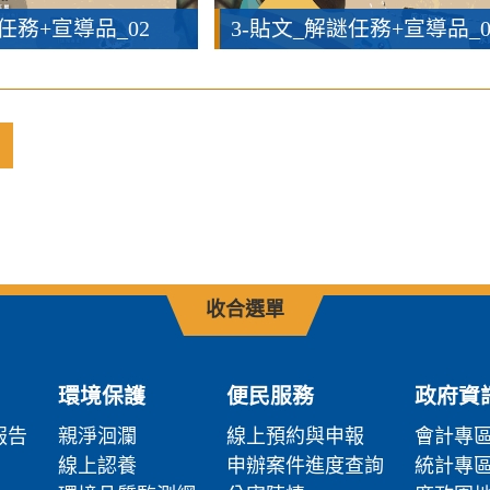
任務+宣導品_02
3-貼文_解謎任務+宣導品_0
收合選單
環境保護
便民服務
政府資
報告
親淨洄瀾
線上預約與申報
會計專
線上認養
申辦案件進度查詢
統計專