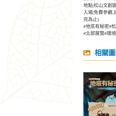
地點|松山文創
入場|免費參觀
完為止)
#地底有秘密#
#北部展覽#環
相關圖