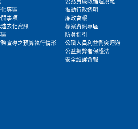
地
公務員廉政倫理規範
流化專區
推動行政透明
公開事項
廉政會報
化爐去化資訊
標案資訊專區
專區
防貪指引
業務宣導之預算執行情形
公職人員利益衝突迴避
公益揭弊者保護法
安全維護會報