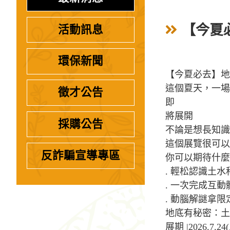
【今夏
活動訊息
環保新聞
【今夏必去】地
這個夏天，一場
徵才公告
即
將展開
採購公告
不論是想長知識
這個展覽很可以
反詐騙宣導專區
你可以期待什麼
. 輕松認識土
. 一次完成互動
. 動腦解謎拿限
地底有秘密：土
展期 |2026.7.24