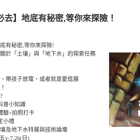
必去】地底有秘密,等你來探險！
底有秘密,等你來探險!
關於「土壤」與「地下水」的探索任務
、帶孩子放電，或者就是愛逛展
！
?
水科普小知識
體驗+拍照打卡
定小禮
壤及地下水特展與技術論壇
(五)~7.26(日)