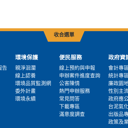
收合選單
環境保護
便民服務
政府資
報告
親淨洄瀾
線上預約與申報
會計專
線上認養
申辦案件進度查詢
統計專
環境品質監測網
公害陳情
廉政園
委外計畫
熱門申辦服務
性別主
環境永續
常見問答
政府應
下載專區
台泥氣
滿意度調查
出版品
政策及