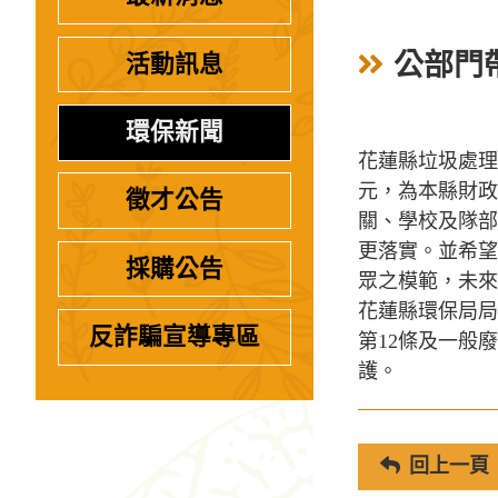
公部門
活動訊息
環保新聞
花蓮縣垃圾處理
元，為本縣財政
徵才公告
關、學校及隊部
更落實。並希望
採購公告
眾之模範，未來
花蓮縣環保局局
反詐騙宣導專區
第12條及一般
護。
回上一頁