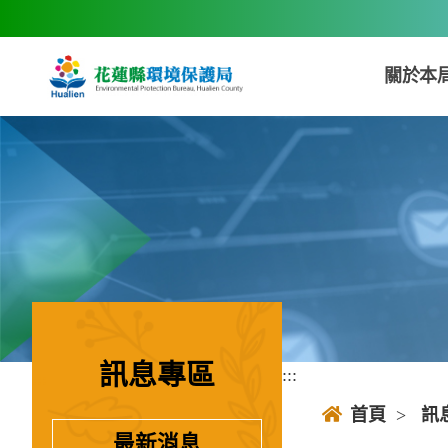
跳到主要內容區塊
關於本
訊息專區
:::
:::
首頁
>
訊
最新消息