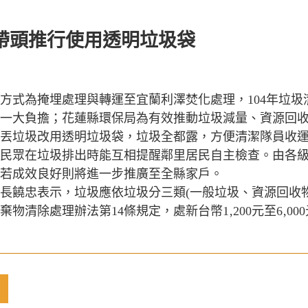
帶頭推行使用透明垃圾袋
方式為掩埋處理與轉運至宜蘭利澤焚化處理，104年垃圾
一大負擔；花蓮縣環保局為有效推動垃圾減量、資源回收工作
丟垃圾改用透明垃圾袋，垃圾全都露，方便清潔隊員收
民眾在垃圾排出時能互相提醒鄰里居民自主檢查。由各
若成效良好則將進一步推廣至全縣家戶。
長饒忠表示，垃圾應依垃圾分三類(一般垃圾、資源回收
廢棄物清除處理辦法第14條規定，處新台幣1‚200元至6‚