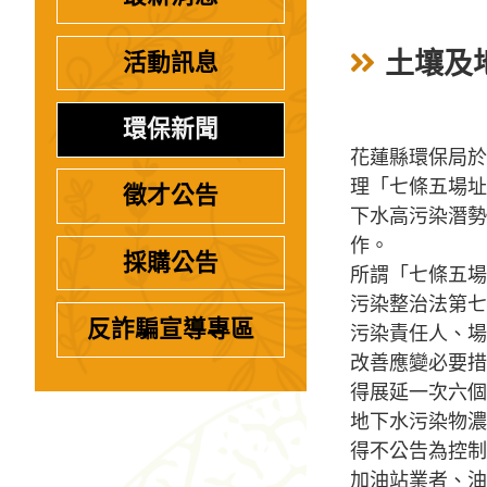
土壤及
活動訊息
環保新聞
花蓮縣環保局於
理「七條五場址
徵才公告
下水高污染潛勢
作。
採購公告
所謂「七條五場
污染整治法第七
反詐騙宣導專區
污染責任人、場
改善應變必要措
得展延一次六個
地下水污染物濃
得不公告為控制
加油站業者、油