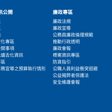
訊公開
廉政專區
區
廉政法規
區
廉政宣導
地
公務員廉政倫理規範
流化專區
推動行政透明
公開事項
廉政會報
化爐去化資訊
標案資訊專區
專區
防貪指引
業務宣導之預算執行情形
公職人員利益衝突迴避
公益揭弊者保護法
安全維護會報