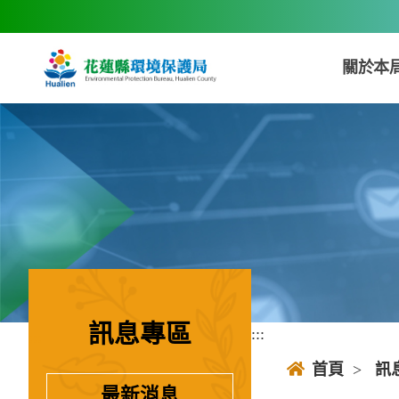
跳到主要內容區塊
關於本
訊息專區
:::
:::
首頁
>
訊
最新消息