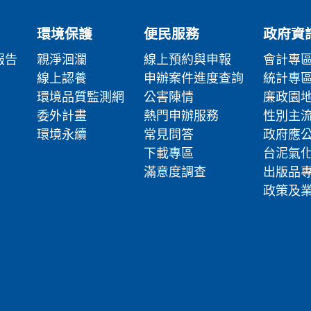
環境保護
便民服務
政府資
報告
親淨洄瀾
線上預約與申報
會計專
線上認養
申辦案件進度查詢
統計專
環境品質監測網
公害陳情
廉政園
委外計畫
熱門申辦服務
性別主
環境永續
常見問答
政府應
下載專區
台泥氣
滿意度調查
出版品
政策及