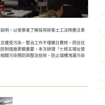
行說明，以使業者了解採用排客土工法時應注意
一旦遭受污染，整治工作不僅曠日費時，而往往
染防制措施更顯重要，本次辦理「七條五場址管
識相關污染預防與整治技術，防止儲槽洩漏污染