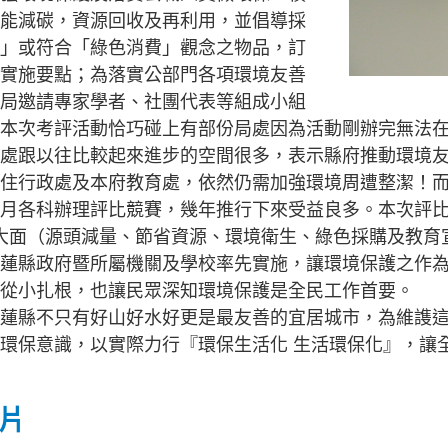
能減碳，資源回收及再利用，並倡導採
」或符合「綠色消費」觀念之物品，訂
實施要點；為落實公部門各項環境友善
局邀請專家學者、社團代表等組成小組
本次考評活動恰巧碰上有部份局處因為活動剛辦完無法
處跟以往比較起來進步的空間很多，表示縣府推動環境
住行政處及本府教育處，依然仍需加強環境周遭整潔！
月各科辦理評比競賽，幾年推行下來受益良多。本次評
大面（源頭減量、節省資源、環境衛生、綠色採購及教育
蓮縣政府暨所屬機關及學校率先實施，讓環境保護之作
從小扎根，也讓民眾深知環境保護是全民工作首要。
蓮縣不只有好山好水好更是最友善的宜居城市，為維謢
環保意識，以實際力行『環保生活化 生活環保化』，讓
片