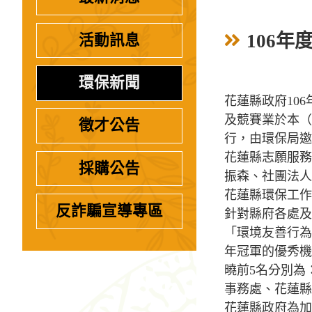
106
活動訊息
環保新聞
花蓮縣政府10
及競賽業於本（1
徵才公告
行，由環保局邀
花蓮縣志願服務
採購公告
振森、社團法人
花蓮縣環保工作
反詐騙宣導專區
針對縣府各處及
「環境友善行為
年冠軍的優秀機
曉前5名分別為
事務處、花蓮縣
花蓮縣政府為加