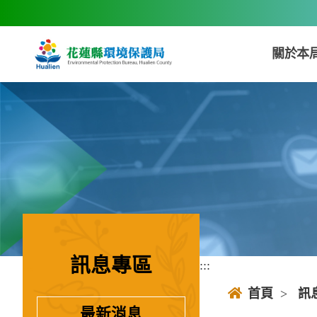
跳到主要內容區塊
關於本
訊息專區
:::
:::
首頁
>
訊
最新消息