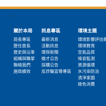
:::
關於本局
訊息專區
環境主題
局長專區
最新消息
環境影響評估
歷任首長
活動訊息
環境教育
歷史與沿革
環保新聞
空氣品質
組織與職掌
徵才公告
噪音監測
聯絡我們
採購公告
資源循環
施政績效
反詐騙宣導專區
水污染防治
清淨家園
綠色消費