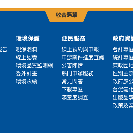
收合選單
環境保護
便民服務
政府資
報告
親淨洄瀾
線上預約與申報
會計專
線上認養
申辦案件進度查詢
統計專
環境品質監測網
公害陳情
廉政園
委外計畫
熱門申辦服務
性別主
環境永續
常見問答
政府應
下載專區
台泥氣
滿意度調查
出版品
政策及