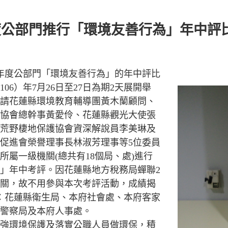
年度公部門推行「環境友善行為」年中評
6年度公部門「環境友善行為」的年中評比
06）年7月26日至27日為期2天展開舉
請花蓮縣環境教育輔導團黃木蘭顧問、
協會總幹事黃愛伶、花蓮縣觀光大使張
荒野棲地保護協會資深解說員李美琳及
促進會榮譽理事長林淑芳理事等5位委員
所屬一級機關(總共有18個局、處)進行
」年中考評。因花蓮縣地方稅務局蟬聯2
關，故不用參與本次考評活動，成績揭
：花蓮縣衛生局、本府社會處、本府客家
警察局及本府人事處。
強環境保護及落實公職人員做環保，積