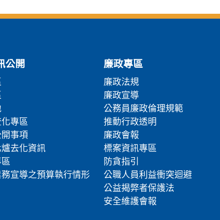
訊公開
廉政專區
區
廉政法規
區
廉政宣導
地
公務員廉政倫理規範
流化專區
推動行政透明
公開事項
廉政會報
化爐去化資訊
標案資訊專區
專區
防貪指引
業務宣導之預算執行情形
公職人員利益衝突迴避
公益揭弊者保護法
安全維護會報