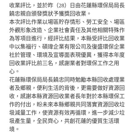
收業評比，並於昨（28）日由花蓮縣環保局局長
饒忠親自頒發獎狀予獲獎回收業。
本次評比作業以場區貯存情形、勞工安全、場區
外觀形象改造、企業社會責任及其他相關特殊作
為等項目進行，經評比結果，本縣受評比回收業
中以集福行、碩瑋企業有限公司及復盛環保企業
社於管理、環境及宣導面表現優異，獲得本年度
回收業評比前三名，感謝業者對環保工作之用
心。
花蓮縣環保局局長饒忠同時勉勵本縣回收處理業
者及鄉親，便利生活的背後，更需要做好資源回
收，感謝本縣資源回收業者長年對於本縣環保工
作的付出，盼未來本縣鄉親共同落實資源回收垃
圾減量工作，使資源有效再循環，進一步減少垃
圾產生量，全民齊心，共創花蓮的優質生活環
境。