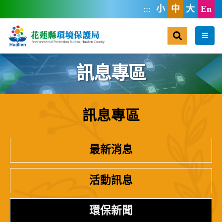
跳到主要內容區塊
:::
小
中
大
En
搜尋
選單
訊息專區
訊息專區
:::
最新消息
活動訊息
環保新聞