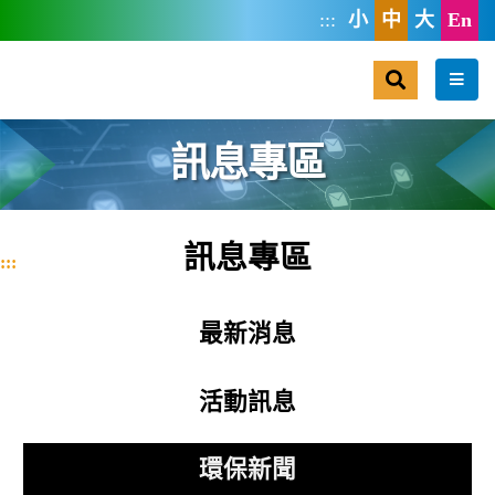
跳到主要內容區塊
:::
小
中
大
En
搜尋
選單
訊息專區
訊息專區
:::
最新消息
活動訊息
環保新聞