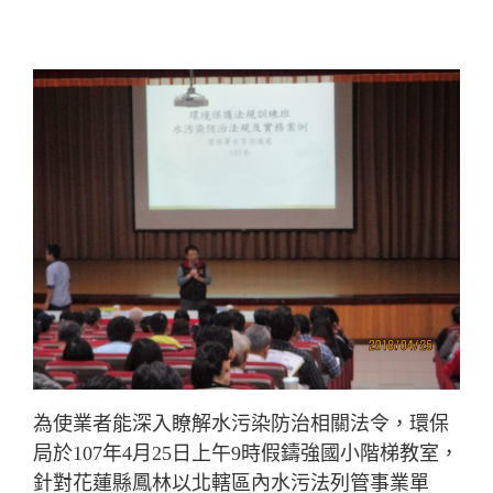
為使業者能深入瞭解水污染防治相關法令，環保
局於107年4月25日上午9時假鑄強國小階梯教室，
針對花蓮縣鳳林以北轄區內水污法列管事業單