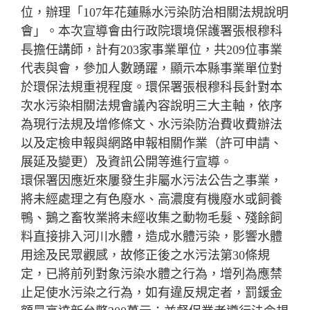
位，辦理「107年花蓮縣水污染防治相關法規說明
會」。本次宣導會由行政院環境保護署張根穆科
長擔任講師，計有203家事業單位，共209位事業
代表與會，參加人數踴躍，顯示本縣事業單位對
於環保法規重視程度。環保署張根穆科長針對本
次水污染相關法規會議內容說明三大主軸，依序
為現行法規及增修條文、水污染防治費收費辦法
以及定檢申報與網路申報相關作業（許可申請、
展延及變更）及資訊公開等進行宣導。
環保署因應近來屢發生非屬水污法公告之事業，
將未經處理之有色廢水、高濃度有機廢水或飼養
鴨、鵝之畜牧業將未經收集之動物毛髮、殘餘飼
料直接排入河川水體，造成水體污染，影響水體
用途及民眾觀感，故修正後之水污法第30條規
定，已將前列對象污染水體之行為，增列為應禁
止足使水污染之行為，如有違反規定者，罰鍰金