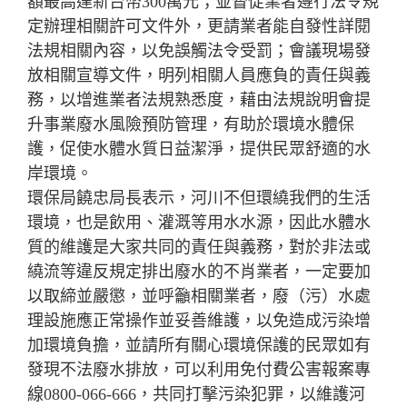
額最高達新台幣300萬元；並督促業者遵行法令規
定辦理相關許可文件外，更請業者能自發性詳閱
法規相關內容，以免誤觸法令受罰；會議現場發
放相關宣導文件，明列相關人員應負的責任與義
務，以增進業者法規熟悉度，藉由法規說明會提
升事業廢水風險預防管理，有助於環境水體保
護，促使水體水質日益潔淨，提供民眾舒適的水
岸環境。
環保局饒忠局長表示，河川不但環繞我們的生活
環境，也是飲用、灌溉等用水水源，因此水體水
質的維護是大家共同的責任與義務，對於非法或
繞流等違反規定排出廢水的不肖業者，一定要加
以取締並嚴懲，並呼籲相關業者，廢（污）水處
理設施應正常操作並妥善維護，以免造成污染增
加環境負擔，並請所有關心環境保護的民眾如有
發現不法廢水排放，可以利用免付費公害報案專
線0800-066-666，共同打擊污染犯罪，以維護河