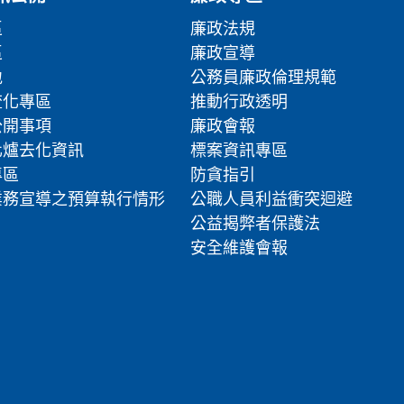
區
廉政法規
區
廉政宣導
地
公務員廉政倫理規範
流化專區
推動行政透明
公開事項
廉政會報
化爐去化資訊
標案資訊專區
專區
防貪指引
業務宣導之預算執行情形
公職人員利益衝突迴避
公益揭弊者保護法
安全維護會報