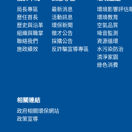
局長專區
最新消息
環境影響評估
歷任首長
活動訊息
環境教育
歷史與沿革
環保新聞
空氣品質
組織與職掌
徵才公告
噪音監測
聯絡我們
採購公告
資源循環
施政績效
反詐騙宣導專區
水污染防治
清淨家園
綠色消費
相關連結
政府相關環保網站
政策宣導