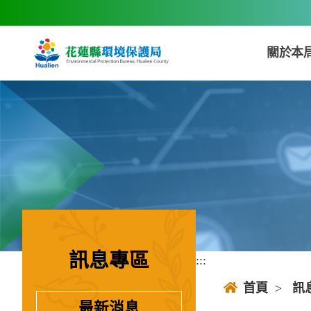
跳到主要內容區塊
關於本
訊息專區
:::
:::
首頁
>
訊
最新消息