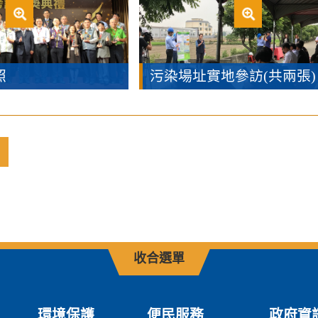
照
污染場址實地參訪(共兩張)
收合選單
環境保護
便民服務
政府資