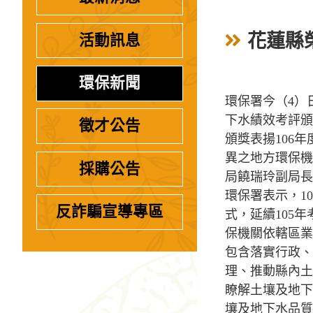
花蓮縣
活動訊息
環保新聞
環保署今（4）
下水績效考評頒
徵才公告
頒獎表揚106
異之地方環保機
採購公告
局饒瑞玲副局長
環保署表示，1
反詐騙宣導專區
式，延續105
保機關依轄區業
包含落實行政、
理、推動縣內土
瞭解土壤及地下
壤及地下水品質