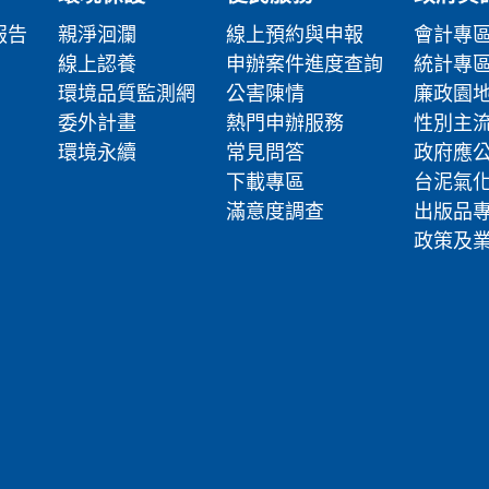
報告
親淨洄瀾
線上預約與申報
會計專
線上認養
申辦案件進度查詢
統計專
環境品質監測網
公害陳情
廉政園
委外計畫
熱門申辦服務
性別主
環境永續
常見問答
政府應
下載專區
台泥氣
滿意度調查
出版品
政策及