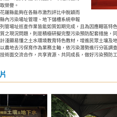
取榮譽。
花蓮縣能夠在各縣市激烈評比中脫穎而
縣內污染場址管理、地下儲槽系統申報
列管場址巡查作業皆能如質如期完成，且為因應轄區特
質之現況問題，則是積極研擬完整污染預防配套措施，
計淺顯易懂之土水環境教育特色教材，增進民眾土壤及
以農地去污保育作為業務主軸，依污染潛勢進行分區調
技術面交流合作，共享資源、共同成長，做好污染預防
片