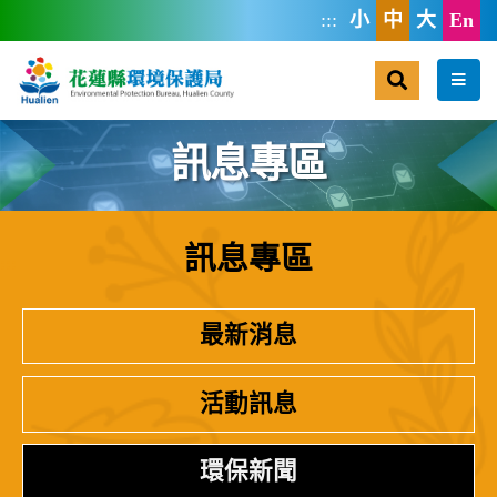
跳到主要內容區塊
:::
小
中
大
En
搜尋
選單
訊息專區
訊息專區
:::
最新消息
活動訊息
環保新聞