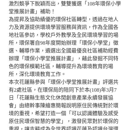
激烈競爭下脫穎而出，雙雙獲選「108年環保小學
堂推展計畫」補助！
為提昇及協助績優的環保社區轉型，透過在地人
力及資源提供環境學習服務與資訊，作為全國各
地社區參訪，學校戶外教學及全民環境學習的場
所，環保署自98年度開始辦理「環保小學堂」徵
選、輔導作業，遴選出全國最優良社區補助經費
辦理「環保小學堂推展計畫」，藉此發掘不同特
色的環保模範社區，輔導提升為環境教育的場
所，深化環境教育工作。
本次花蓮縣參與「環保小學堂推展計畫」評選共
有2處社區，在環保局的陪同下於本(108)年3月7
日「花蓮縣生態文化休閒創意產業永續發展協
會」由總幹事陳繪惠簡報說明原住民傳統對於環
境的重視，希望打造一個「可以認識體驗及感受
原住民環保智慧的學堂」，激發民眾對於環保的
重視，讓吉籟成為全世界認識花蓮及認識台灣環