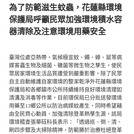
為了防範滋生蚊蟲，花蓮縣環境
保護局呼籲民眾加強環境積水容
器清除及注意環境用藥安全
臺灣位處亞熱帶，氣候極宜蚊、蠅、蟑、鼠等病
媒害蟲生物及細菌、黴菌等微生物之孳生，使民
眾居家環境生活品質遭受到嚴重影響，除了民眾
自主自動維護自家環境的整潔乾淨外花蓮縣環境
保護局和各鄉鎮市公所持續維持良好環境清理如
清溝及消毒等作業，目前環保局已分批送發環境
用藥至13鄉公所以防治病媒蚊產生，同時希望藉
由全民齊心動員，加強清除登革熱孳生源，該局
環境稽查張華砡科長表示：「透過巡、倒、清、
刷四步驟及大掃除精神，防範勝於治療杜絕登革