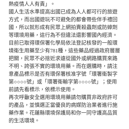
熱疫情人人有責」。
國人生活水準提高出國已成為人人都可行的旅遊
方式，而出國遊玩不可避免的都會帶些伴手禮回
國，所以就形成有民眾上網拍賣殺蟲劑或防蟑劑
等環境用藥，這行為不但違法還影響國內經濟。
目前已取得環保署化學局依法登記核發的一般環
境衛生用藥至少有781種，這些藥品經過政府層層
把關，民眾不必捨近求遠從國外或網路購買來路
不明、誇張不實的環境用藥。而在選購時，請注
意產品標示是否有環保署核准字號「環署衛製字
第○○○○號」或「環署衛輸字第○○○○號」；使用
前請先看標示，依標示使用。
再次呼籲安全選用環境用藥請勿購買非政府許可
的產品，並慎選正當優良的病媒防治業者進行施
藥作業。花蓮縣環境保護局和你一同守護高品質
的生活環境。