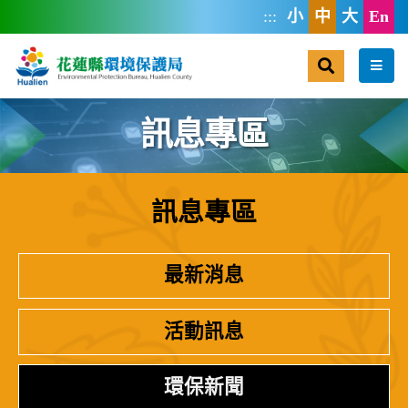
跳到主要內容區塊
:::
小
中
大
En
搜尋
選單
訊息專區
訊息專區
:::
最新消息
活動訊息
環保新聞