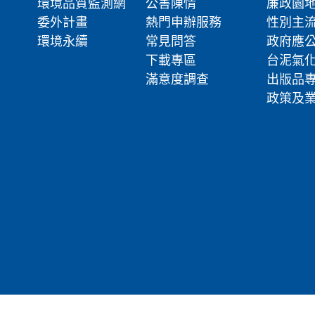
環境品質監測網
公害陳情
廉政園
委外計畫
熱門申辦服務
性別主
環境永續
常見問答
政府應
下載專區
台泥氣
滿意度調查
出版品
政策及