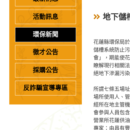
地下儲
活動訊息
環保新聞
花蓮縣環保局於
儲槽系統防止污
徵才公告
會」，期能使花
瞭解現行相關法
採購公告
絕地下滲漏污染
反詐騙宣導專區
所謂七條五場址
場所使用人、管
經所在地主管機
會參與人員包含
營業所花蓮供油
專家：由具有豐