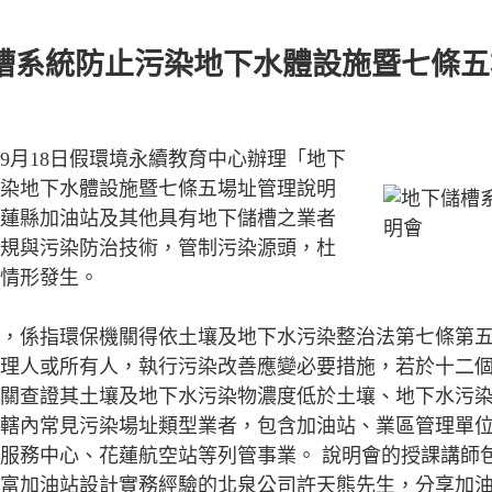
槽系統防止污染地下水體設施暨七條五
9月18日假環境永續教育中心辦理「地下
染地下水體設施暨七條五場址管理說明
蓮縣加油站及其他具有地下儲槽之業者
規與污染防治技術，管制污染源頭，杜
情形發生。
，係指環保機關得依土壤及地下水污染整治法第七條第
理人或所有人，執行污染改善應變必要措施，若於十二
關查證其土壤及地下水污染物濃度低於土壤、地下水污
轄內常見污染場址類型業者，包含加油站、業區管理單
服務中心、花蓮航空站等列管事業。 說明會的授課講師
富加油站設計實務經驗的北泉公司許天熊先生，分享加