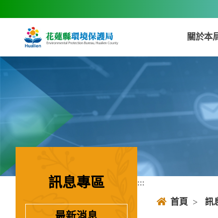
跳到主要內容區塊
關於本
訊息專區
:::
:::
首頁
>
訊
最新消息