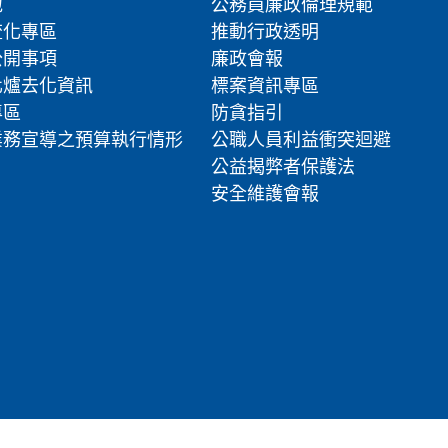
地
公務員廉政倫理規範
流化專區
推動行政透明
公開事項
廉政會報
化爐去化資訊
標案資訊專區
專區
防貪指引
業務宣導之預算執行情形
公職人員利益衝突迴避
公益揭弊者保護法
安全維護會報