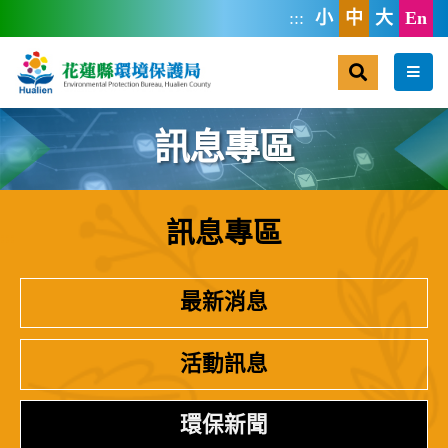
跳到主要內容區塊
:::
小
中
大
En
搜尋
選單
訊息專區
訊息專區
:::
最新消息
活動訊息
環保新聞