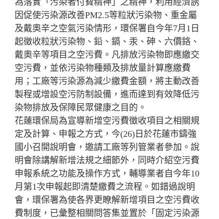
為落實「污染者付費精神」之精神，利用經濟誘
因促使污染源改善PM2.5等粒狀污染物、重金屬
及戴奧辛之空氣污染情形，環保署自今年7月1日
起徵收粒狀污染物、鉛、鎘、汞、砷、六價鉻、
戴奧辛等項目之空污費。凡排放污染物即應繳交
空污費，並依污染物種類及排放量計算應繳費
用；工廠等污染源為減少繳費金額，將主動改善
製程或增設空污防制設備，進而達到有效降低污
染物排放及保障民眾健康之目的。
花蓮環保局為宣導新增空污費徵收項目之相關規
定及計算、申報之方式，今(26)日於花蓮市鑄強
國小召開說明會，邀請工廠等列管業者參加。說
明會除講解新增法規之細節外，同時介紹空污費
申報系統之功能及操作方式，輔導業者自今年10
月第1次申報起即清楚繳費之流程。如錯過說明
會，環保署為使各界更瞭解新增項目之空污費收
費制度，已彙整相關問答集並置於「固定污染源