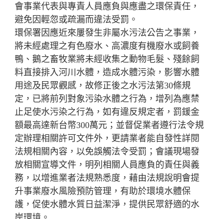
會事業代表與專責人員應負與應盡之環保責任，
避免因輕忽或疏漏而違法受罰。
環保署因應近來屢發生非屬水污法公告之事業，
將未經處理之有色廢水、高濃度有機廢水或飼養
鴨、鵝之畜牧業將未經收集之動物毛髮、殘餘飼
料直接排入河川水體，造成水體污染，影響水體
用途及民眾觀感，故修正後之水污法第30條規
定，已將前列對象污染水體之行為，增列為應禁
止足使水污染之行為，如有違反規定者，罰鍰金
額最高達新台幣300萬元；並督促業者遵行法令規
定辦理相關許可文件外，更請業者能自發性詳閱
法規相關內容，以免誤觸法令受罰；會議現場發
放相關宣導文件，明列相關人員應負的責任與義
務，以增進業者法規熟悉度，藉由法規說明會提
升事業廢水風險預防管理，有助於環境水體保
護，促使水體水質日益潔淨，提供民眾舒適的水
岸環境。