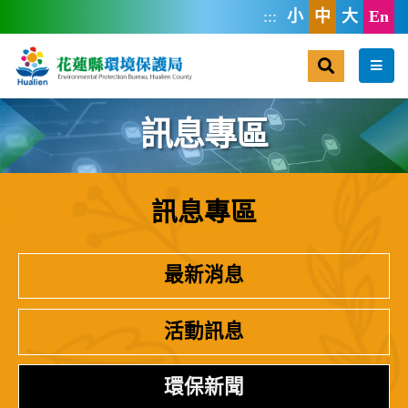
跳到主要內容區塊
:::
小
中
大
En
搜尋
選單
訊息專區
訊息專區
:::
最新消息
活動訊息
環保新聞