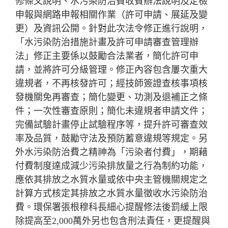
修條文說明、水污染防治費收費辦法說明及定檢
申報與網路申報相關作業（許可申請、展延及變
更）及資訊公開。針對此次法令修正進行說明，
「水污染防治措施計畫及許可申請審查管理辦
法」修正主要係以鼓勵合法業者，簡化許可申
請，並將許可分級管理。修正內容包含屢次重大
違規者，不再核發許可；經技師簽證查核事項核
發機關免再審查；簡化變更、功測及退補正之條
件；一次性審查原則；簡化未違規者申請文件；
完備試驗計畫停止試驗程序等，提升許可審查效
率及品質，鼓勵守法及預防蓄意違規等規定。另
外水污染防治費之精神為「污染者付費」，期藉
付費制度達成減少污染排放量之行為制約功能，
應依其排放之水質水量或依中央主管機關規定之
計算方式核定其排放之水質水量徵收水污染防治
費。環保署張根穆科長細心提醒修法後罰緩上限
除提高至2,000萬外另也包含刑法責任，更提醒與