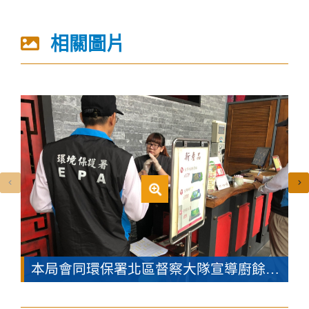
相關圖片
本局會同環保署北區督察大隊宣導廚餘去化作為(共5張)