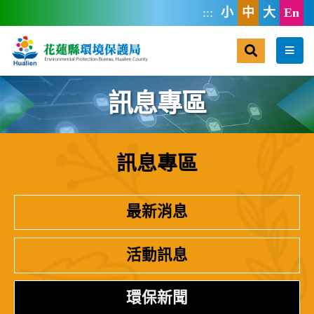
跳到主要內容區塊
:::
小
中
大
En
搜尋
選單
訊息專區
訊息專區
:::
最新消息
活動訊息
環保新聞