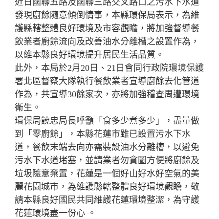
近日國聯五路及國聯三路交叉路口之污水下水道
發現廚餘隨意傾倒情事，本縣環保局表示，為維
護縣轄整體良好環境及市容觀瞻，將加強督導餐
飲業者廚餘流向及改善油水分離槽之設置作為，
以維本縣良好環境提升居民生活品質。
此外，本局於2月20日、21日會同行政院環境保護
署北區督察大隊執行餐飲業者宣導廚餘去化管道
作為，共宣導30餘家次，亦將加強稽查周遭環境
衛生。
環保局饒忠局長呼籲「食多少煮多少」，盡量做
到「零廚餘」，本縣花蓮市雖已設置污水下水
道，餐飲末端去向亦需裝設油水分離槽，以避免
污水下水道堵塞，並請業者勿貪圖方便將廚餘及
垃圾隨意棄置，花蓮是一個好山好水好空氣的美
麗花園城市，為維護縣轄整體良好環境觀瞻，敬
請本縣良好國民共同維護花蓮環境整潔，為守護
花蓮環境盡一份心 。