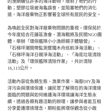
的漁網纏住許多的海洋動物，限制了牠們的行
動；塑膠垃圾被海龜誤食，並阻塞牠們的消化
道，海洋廢棄物正影響著全球所有居民的安全。
為喚起全民對海洋廢棄物問題的重視，環保局於
今年度結合花蓮區漁會、潛海戰將及民間NGO團
體，舉辦「環保艦隊小小漁師親子體驗營」、
「石梯坪潮間帶監測暨獨木舟巡航淨海活動」、
「石梯坪海洋日親淨海活動」、「海底垃圾清除
活動」及「環保艦隊清除作業」，共計清除
16,113公斤。
活動內容從魚類生態、漁業作業、海廢DIY及海
洋污染與環境保護，讓民眾了解現在的海洋環境
面臨的問題與如何維護海洋環境讓海洋生態永
續，透過各類有趣活動的辦理，讓參與者能互相
分享愛護環境理念，期盼能將環保觀念從小啟