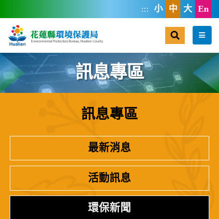
跳到主要內容區塊
:::
小
中
大
En
搜尋
選單
訊息專區
訊息專區
:::
最新消息
活動訊息
環保新聞