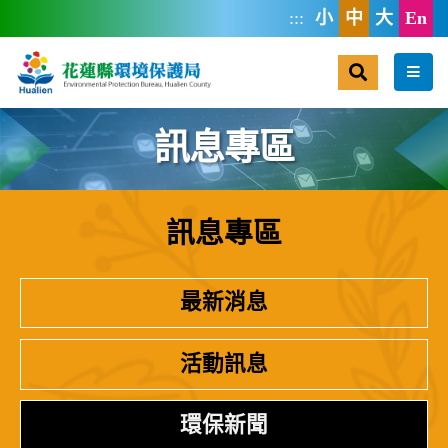
跳到主要內容區塊
:::
小
中
大
En
搜尋
選單
訊息專區
訊息專區
:::
最新消息
活動訊息
環保新聞