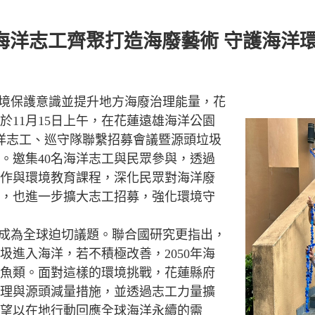
海洋志工齊聚打造海廢藝術 守護海洋
境保護意識並提升地方海廢治理能量，花
於11月15日上午，在花蓮遠雄海洋公園
海洋志工、巡守隊聯繫招募會議暨源頭垃圾
。邀集40名海洋志工與民眾參與，透過
作與環境教育課程，深化民眾對海洋廢
，也進一步擴大志工招募，強化環境守
成為全球迫切議題。聯合國研究更指出，
圾進入海洋，若不積極改善，2050年海
魚類。面對這樣的環境挑戰，花蓮縣府
理與源頭減量措施，並透過志工力量擴
望以在地行動回應全球海洋永續的需