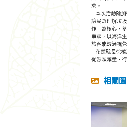
求。
本次活動除加
讓民眾理解垃圾
作」為核心，參
串聯，以海洋生
旅客能透過視覺
花蓮縣長徐榛
從源頭減量、行
相關圖