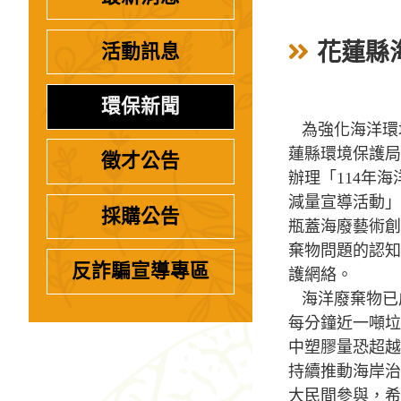
花蓮縣
活動訊息
環保新聞
為強化海洋環
蓮縣環境保護局
徵才公告
辦理「114年
減量宣導活動」
採購公告
瓶蓋海廢藝術創
棄物問題的認知
反詐騙宣導專區
護網絡。
海洋廢棄物已
每分鐘近一噸垃
中塑膠量恐超越
持續推動海岸治
大民間參與，希