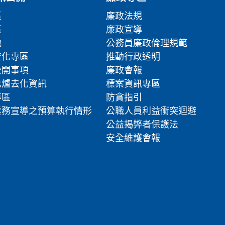
區
廉政法規
區
廉政宣導
地
公務員廉政倫理規範
流化專區
推動行政透明
公開事項
廉政會報
化爐去化資訊
標案資訊專區
專區
防貪指引
業務宣導之預算執行情形
公職人員利益衝突迴避
公益揭弊者保護法
安全維護會報