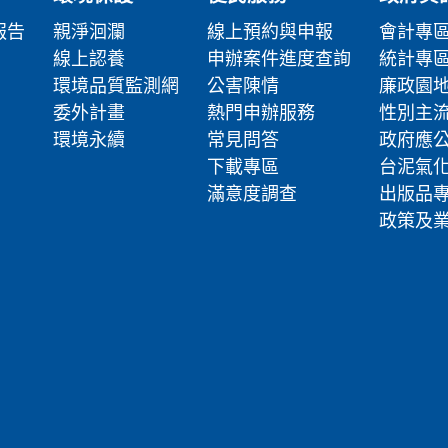
報告
親淨洄瀾
線上預約與申報
會計專
線上認養
申辦案件進度查詢
統計專
環境品質監測網
公害陳情
廉政園
委外計畫
熱門申辦服務
性別主
環境永續
常見問答
政府應
下載專區
台泥氣
滿意度調查
出版品
政策及