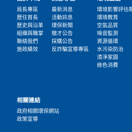
局長專區
最新消息
環境影響評估
歷任首長
活動訊息
環境教育
歷史與沿革
環保新聞
空氣品質
組織與職掌
徵才公告
噪音監測
聯絡我們
採購公告
資源循環
施政績效
反詐騙宣導專區
水污染防治
清淨家園
綠色消費
相關連結
政府相關環保網站
政策宣導