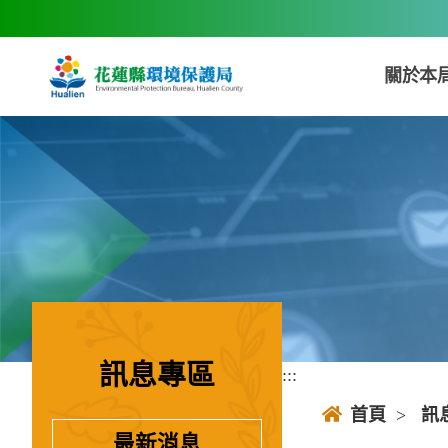
跳到主要內容區塊
關於本
訊息專區
:::
:::
首頁
>
訊
最新消息