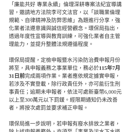
「廉能共好 專業永續」倫理深耕專案法紀宣導講
習，邀請地方法院李可文法官，以「談職業倫理
規範、自律精神及防弊思維」為題進行分享，強
化業者法遵意識與誠信經營觀念。環保局指出，
透過年度性宣導與教育訓練，可強化業者自主管
理能力，並提升整體法規遵循程度。
環保局提醒，定檢申報暨水污染防治費申報月份
將至，具申報義務之事業單位，務必於
115
年
7
月
31
日前
完成兩項作業。業者應依規定據實申報，
若涉及不實登載，除行政責任外，亦可能衍生刑
事責任；逾期未申報者，依法可處新臺幣6,000元
以上至300萬元以下罰鍰。經限期通知仍未改善
者，將按次處罰並要求補正申報。
環保局進一步說明，若申報有廢水排放之業者，
除上述申報義務外，亦須至「事業及污水下水道