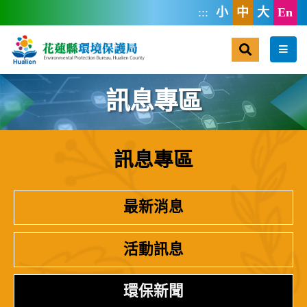
跳到主要內容區塊
:::
小
中
大
En
搜尋
選單
訊息專區
訊息專區
:::
最新消息
活動訊息
環保新聞