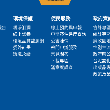
環境保護
便民服務
政府資
報告
親淨洄瀾
線上預約與申報
會計專
線上認養
申辦案件進度查詢
統計專
環境品質監測網
公害陳情
廉政園
委外計畫
熱門申辦服務
性別主
環境永續
常見問答
政府應
下載專區
台泥氣
滿意度調查
出版品
政策及