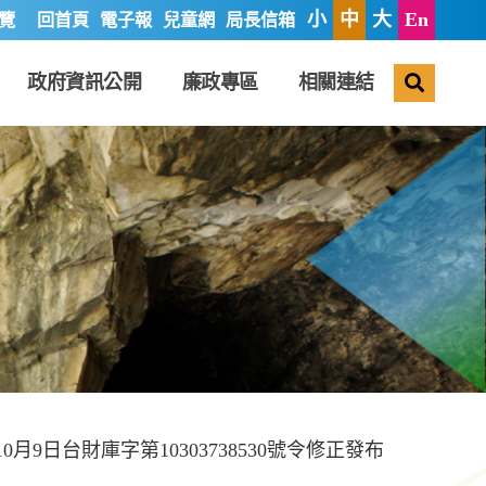
小
中
大
En
覽
回首頁
電子報
兒童網
局長信箱
搜尋
政府資訊公開
廉政專區
相關連結
10月9日台財庫字第10303738530號令修正發布