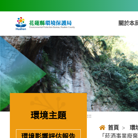
跳到主要內容區塊
關於本
環境主題
:::
:::
首頁
>
環
「菸酒事業廢棄
環境影響評估報告