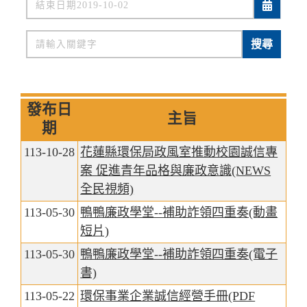
關鍵字
搜尋
發布日
主旨
期
113-10-28
花蓮縣環保局政風室推動校園誠信專
案 促進青年品格與廉政意識(NEWS
全民視頻)
113-05-30
鴨鴨廉政學堂--補助詐領四重奏(動畫
短片)
113-05-30
鴨鴨廉政學堂--補助詐領四重奏(電子
書)
113-05-22
環保事業企業誠信經營手冊(PDF