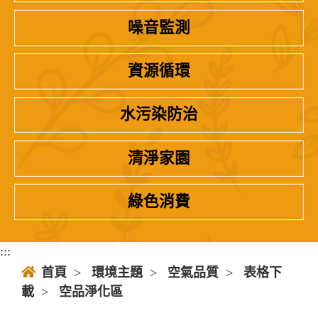
噪音監測
資源循環
水污染防治
清淨家園
綠色消費
:::
首頁
>
環境主題
>
空氣品質
>
表格下
載
>
空品淨化區