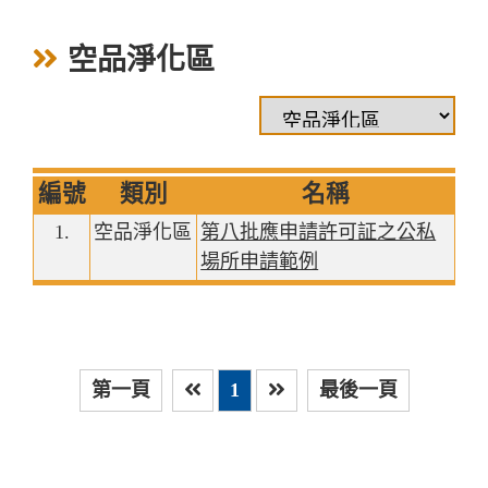
空品淨化區
編號
類別
名稱
1.
空品淨化區
第八批應申請許可証之公私
場所申請範例
第一頁
1
最後一頁
上一頁
下一