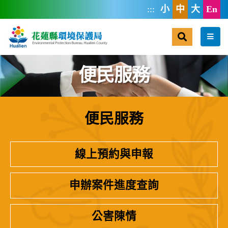
跳到主要內容區塊
:::
小
中
大
En
搜尋
選單
便民服務
便民服務
:::
線上預約與申報
申辦案件進度查詢
公害陳情