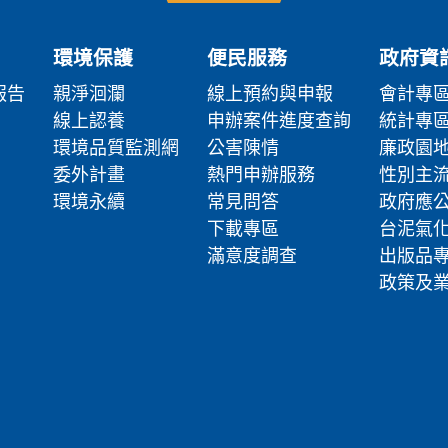
環境保護
便民服務
政府資
報告
親淨洄瀾
線上預約與申報
會計專
線上認養
申辦案件進度查詢
統計專
環境品質監測網
公害陳情
廉政園
委外計畫
熱門申辦服務
性別主
環境永續
常見問答
政府應
下載專區
台泥氣
滿意度調查
出版品
政策及