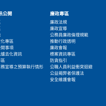
訊公開
廉政專區
區
廉政法規
區
廉政宣導
地
公務員廉政倫理規範
流化專區
推動行政透明
公開事項
廉政會報
化爐去化資訊
標案資訊專區
專區
防貪指引
業務宣導之預算執行情形
公職人員利益衝突迴避
公益揭弊者保護法
安全維護會報