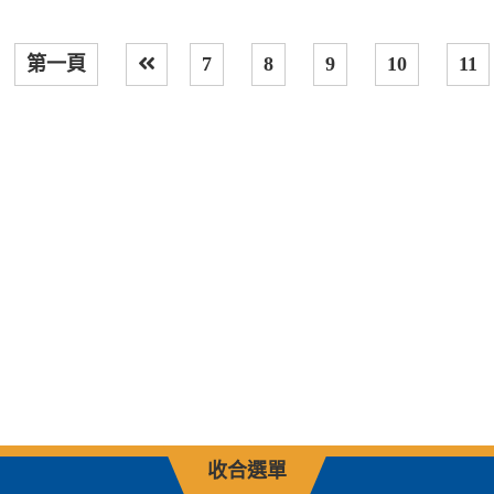
第一頁
7
8
9
10
11
上一頁
收合選單