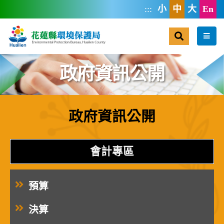
跳到主要內容區塊
:::
小
中
大
En
搜尋
選單
政府資訊公開
政府資訊公開
:::
會計專區
預算
決算