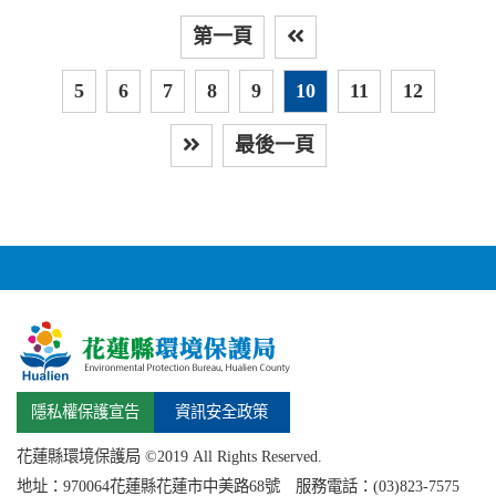
第一頁
上
5
6
7
8
9
10
11
12
最後一頁
下一頁
隱私權保護宣告
資訊安全政策
花蓮縣環境保護局 ©2019 All Rights Reserved.
地址：
970064花蓮縣
花蓮市中美路68號 服務電話：(03)823-7575