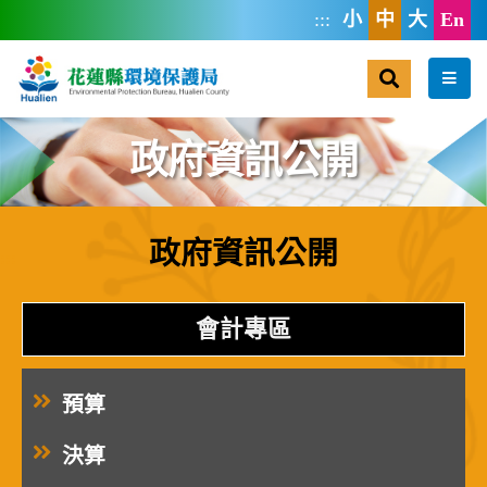
跳到主要內容區塊
:::
小
中
大
En
搜尋
選單
政府資訊公開
政府資訊公開
:::
會計專區
預算
決算