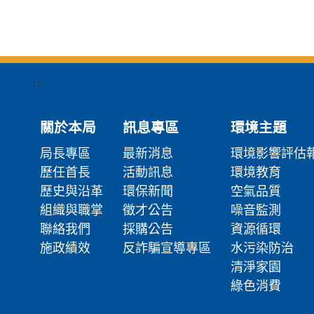
:::
關於本局
訊息專區
環境主題
局長專區
最新消息
環境影響評估
歷任首長
活動訊息
環境教育
歷史與沿革
環保新聞
空氣品質
組織與職掌
徵才公告
噪音監測
聯絡我們
採購公告
資源循環
施政績效
反詐騙宣導專區
水污染防治
清淨家園
綠色消費