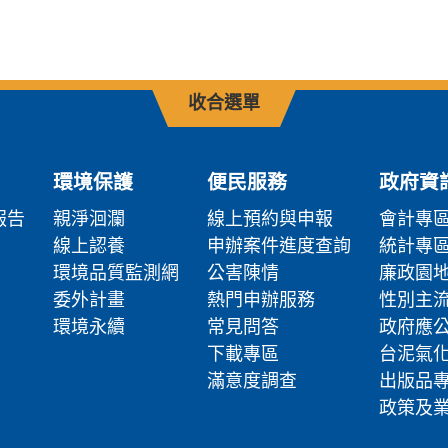
上一頁
收合選單
環境保護
便民服務
政府資
報告
親淨洄瀾
線上預約與申報
會計專
線上認養
申辦案件進度查詢
統計專
環境品質監測網
公害陳情
廉政園
委外計畫
熱門申辦服務
性別主
環境永續
常見問答
政府應
下載專區
台泥氣
滿意度調查
出版品
政策及