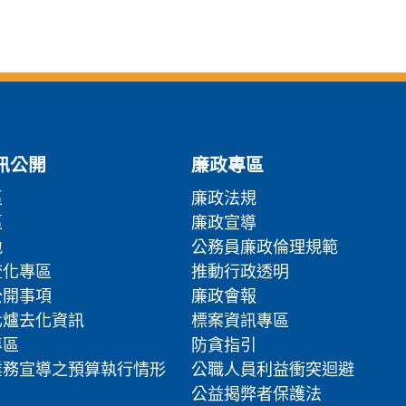
下一頁
訊公開
廉政專區
區
廉政法規
區
廉政宣導
地
公務員廉政倫理規範
流化專區
推動行政透明
公開事項
廉政會報
化爐去化資訊
標案資訊專區
專區
防貪指引
業務宣導之預算執行情形
公職人員利益衝突迴避
公益揭弊者保護法