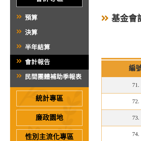
基金會
預算
決算
半年結算
會計報告
編
民間團體補助季報表
71.
統計專區
72.
廉政園地
73.
74.
性別主流化專區