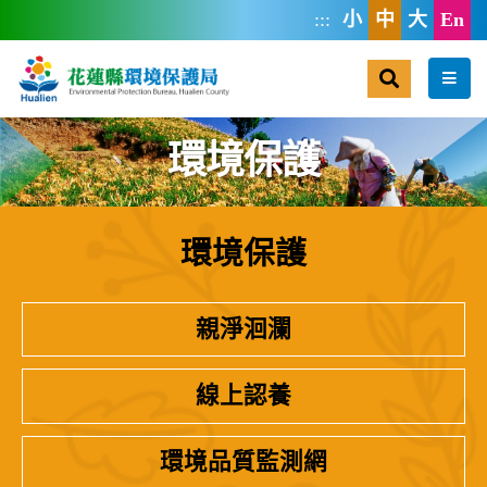
跳到主要內容區塊
:::
小
中
大
En
搜尋
選單
環境保護
環境保護
:::
親淨洄瀾
線上認養
環境品質監測網