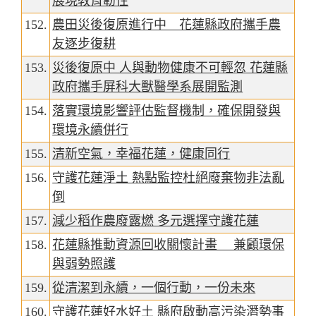
展現教育韌性
152.
農田災後復原進行中 花蓮縣政府攜手農
友逐步復耕
153.
災後復原中 人與動物健康不可輕忽 花蓮縣
政府攜手屏科大獸醫學系展開監測
154.
落實環境影響評估監督機制，確保開發與
環境永續併行
155.
清新空氣，幸福花蓮，健康同行
156.
守護花蓮淨土 熱點監控杜絕廢棄物非法亂
倒
157.
減少稻作農廢露燃 多元選擇守護花蓮
158.
花蓮縣推動資源回收關懷計畫 兼顧環保
與弱勢照護
159.
從清潔到永續，一個行動，一份未來
160.
守護花蓮好水好土 縣府啟動高污染潛勢事