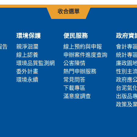
收合選單
環境保護
便民服務
政府資
報告
親淨洄瀾
線上預約與申報
會計專
線上認養
申辦案件進度查詢
統計專
環境品質監測網
公害陳情
廉政園
委外計畫
熱門申辦服務
性別主
環境永續
常見問答
政府應
下載專區
台泥氣
滿意度調查
出版品
政策及