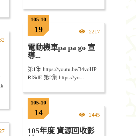
105-10
19
點擊率
2217
擊率
32
電動機車pa pa go 宣
導...
第1集 https://youtu.be/34voHP
廣
RfSdE 第2集 https://yo...
Ak
105-10
14
點擊率
2445
105年度 資源回收影
擊率
27