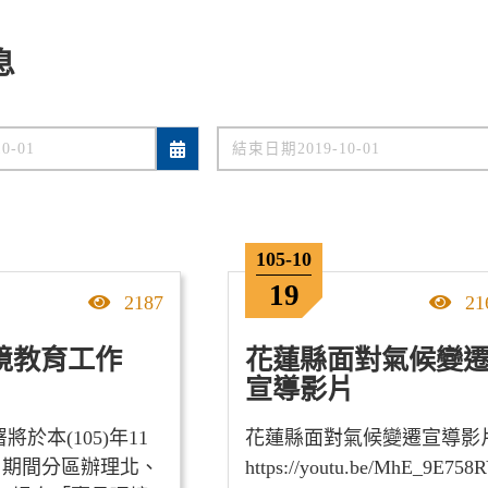
息
105-10
19
點擊率
點
2187
21
境教育工作
花蓮縣面對氣候變
宣導影片
將於本(105)年11
花蓮縣面對氣候變遷宣導影
日期間分區辦理北、
https://youtu.be/MhE_9E758