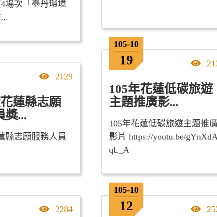
4場次「臺丹環境
..
105-10
19
點
21
點擊率
2129
105年花蓮低碳旅遊
度花蓮縣志願
主題推廣影...
獎...
105年花蓮低碳旅遊主題推
花蓮縣志願服務人員
影片 https://youtu.be/gYnXd
畫
qL_A
105-10
12
點擊率
點
2284
25