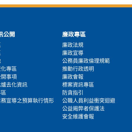
訊公開
廉政專區
區
廉政法規
區
廉政宣導
地
公務員廉政倫理規範
流化專區
推動行政透明
公開事項
廉政會報
化爐去化資訊
標案資訊專區
專區
防貪指引
業務宣導之預算執行情形
公職人員利益衝突迴避
公益揭弊者保護法
安全維護會報