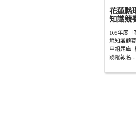
花蓮縣
知識
105年度
境知識競
甲組題庫!
踴躍報名...