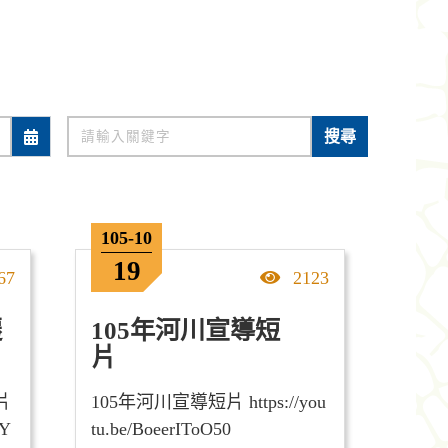
關鍵字
搜尋
105-10
19
擊率
點擊率
67
2123
遷
105年河川宣導短
片
片
105年河川宣導短片 https://you
RY
tu.be/BoeerIToO50