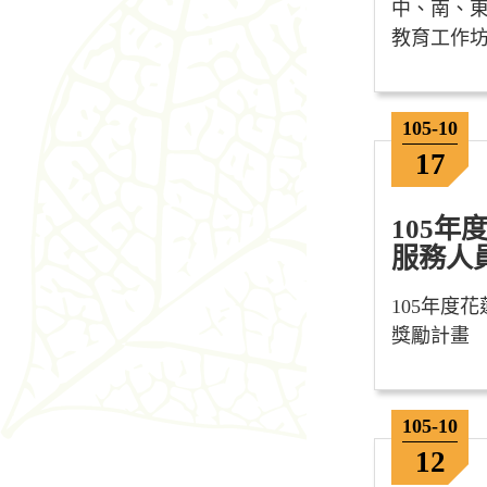
中、南、東
教育工作坊.
105-10
17
105年
服務人員
105年度
獎勵計
105-10
12