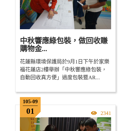
中秋響應綠包裝，做回收賺
購物金...
花蓮縣環境保護局於9月1日下午於家樂
福花蓮店2樓舉辦「中秋響應綠包裝，
自動回收真方便」過度包裝暨AR...
105-09
01
點擊率
2341