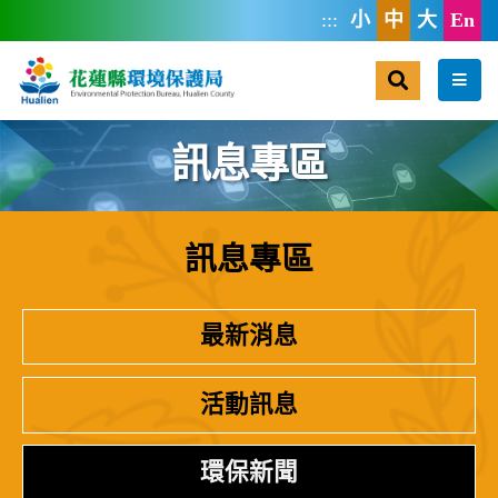
跳到主要內容區塊
:::
小
中
大
En
搜尋
選單
訊息專區
訊息專區
:::
最新消息
活動訊息
環保新聞