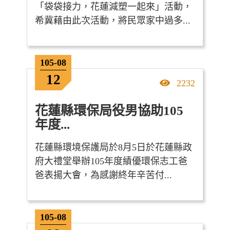
「袋袋接力，花蓮減塑一起來」活動，
希冀藉由此次活動，將民眾家中過多...
105-08
12
點擊率
2232
花蓮縣環保局役男協助105
年度...
花蓮縣環境保護局於8月5日於花蓮縣政
府大禮堂舉辦105年度績優環保志工爸
爸表揚大會，為感謝終年辛苦付...
105-08