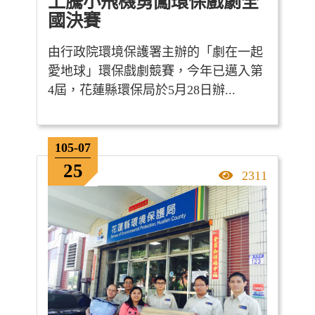
上騰小飛機勇闖環保戲劇全
國決賽
由行政院環境保護署主辦的「劇在一起
愛地球」環保戲劇競賽，今年已邁入第
4屆，花蓮縣環保局於5月28日辦...
105-07
25
點擊率
2311