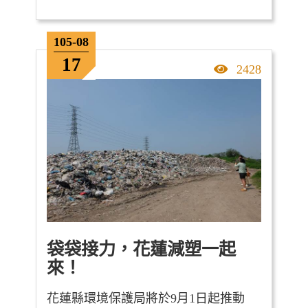
105-08
17
點擊率
2428
袋袋接力，花蓮減塑一起
來！
花蓮縣環境保護局將於9月1日起推動