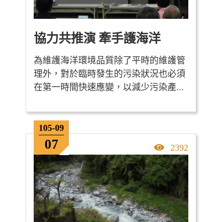
協力共推演 牽手護海洋
為維護海洋環境品質除了平時的維護管
理外，對於臨時發生的污染狀況也必須
在第一時間快速應變，以減少污染產...
105-09
07
點擊率
2392