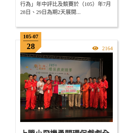
行為」年中評比及競賽於（105）年7月
28日、29日為期2天展開...
105-07
28
點擊率
2164