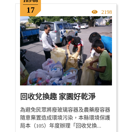
105-08
17
點擊率
2198
回收兌換趣 家園好乾淨
為避免民眾將廢玻璃容器及農藥廢容器
隨意棄置造成環境污染，本縣環境保護
局本（105）年度辦理「回收兌換...