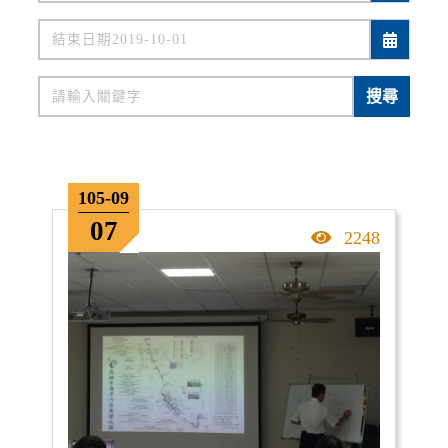
關鍵字
搜尋
105-09
07
點擊率
2248