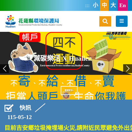
跳到主要內容區塊
:::
小
中
大
En
搜尋
選
減碳樂活 X Hualien
E
n
v
i
r
o
n
m
e
n
t
a
l
P
r
o
t
e
c
t
i
o
n
B
u
r
e
a
u
,
H
u
a
l
i
e
n
C
o
u
n
t
y
閱
讀
更
多
+
快訊
115-05-12
目前吉安鄉垃圾掩埋場火災,請附近民眾避免外出並