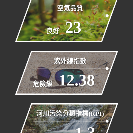
空氣品質
23
良好
紫外線指數
12.38
危險級
河川污染分類指標(RPI)
1.3