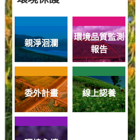
環境品質監測
親淨洄瀾
報告
委外計畫
線上認養