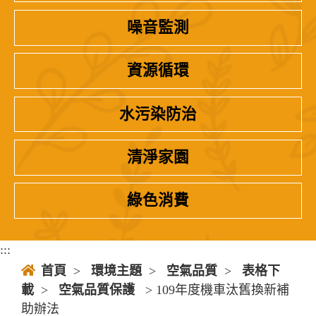
噪音監測
資源循環
水污染防治
清淨家園
綠色消費
:::
首頁
>
環境主題
>
空氣品質
>
表格下
載
>
空氣品質保護
> 109年度機車汰舊換新補
助辦法