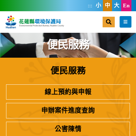
跳到主要內容區塊
:::
小
中
大
En
搜尋
選單
便民服務
便民服務
:::
線上預約與申報
申辦案件進度查詢
公害陳情