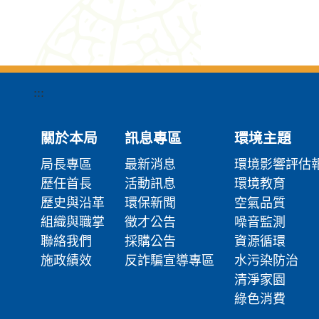
:::
關於本局
訊息專區
環境主題
局長專區
最新消息
環境影響評估
歷任首長
活動訊息
環境教育
歷史與沿革
環保新聞
空氣品質
組織與職掌
徵才公告
噪音監測
聯絡我們
採購公告
資源循環
施政績效
反詐騙宣導專區
水污染防治
清淨家園
綠色消費