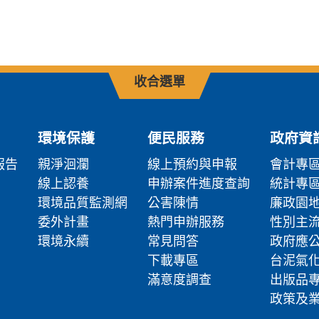
收合選單
環境保護
便民服務
政府資
報告
親淨洄瀾
線上預約與申報
會計專
線上認養
申辦案件進度查詢
統計專
環境品質監測網
公害陳情
廉政園
委外計畫
熱門申辦服務
性別主
環境永續
常見問答
政府應
下載專區
台泥氣
滿意度調查
出版品
政策及