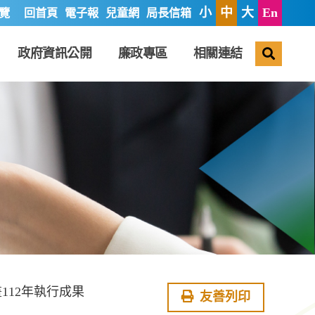
小
中
大
En
覽
回首頁
電子報
兒童網
局長信箱
搜尋
政府資訊公開
廉政專區
相關連結
112年執行成果
友善列印