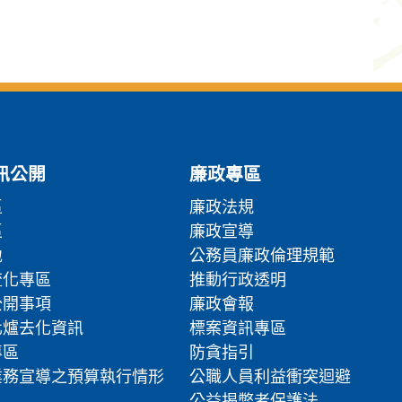
訊公開
廉政專區
區
廉政法規
區
廉政宣導
地
公務員廉政倫理規範
流化專區
推動行政透明
公開事項
廉政會報
化爐去化資訊
標案資訊專區
專區
防貪指引
業務宣導之預算執行情形
公職人員利益衝突迴避
公益揭弊者保護法