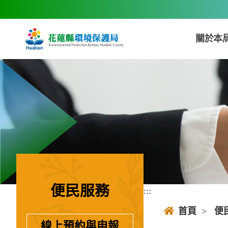
跳到主要內容區塊
關於本
便民服務
:::
:::
首頁
>
便
線上預約與申報