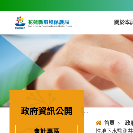
跳到主要內容區塊
關於本
政府資訊公開
:::
:::
首頁
>
政
性地下水監測井
會計專區