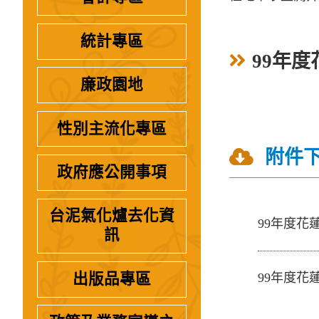
統計專區
99年
廉政園地
性別主流化專區
附件
政府應公開事項
台泥氣化爐去化資
99年度
訊
出版品專區
99年度