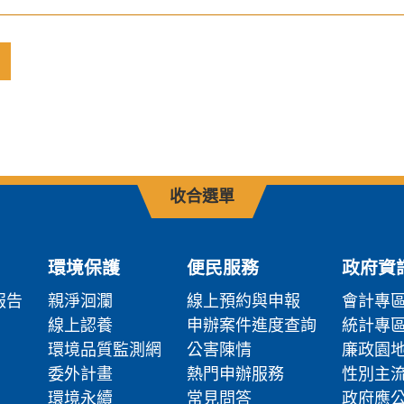
收合選單
環境保護
便民服務
政府資
報告
親淨洄瀾
線上預約與申報
會計專
線上認養
申辦案件進度查詢
統計專
環境品質監測網
公害陳情
廉政園
委外計畫
熱門申辦服務
性別主
環境永續
常見問答
政府應