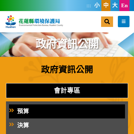
跳到主要內容區塊
:::
小
中
大
En
搜尋
選單
政府資訊公開
政府資訊公開
:::
會計專區
預算
決算