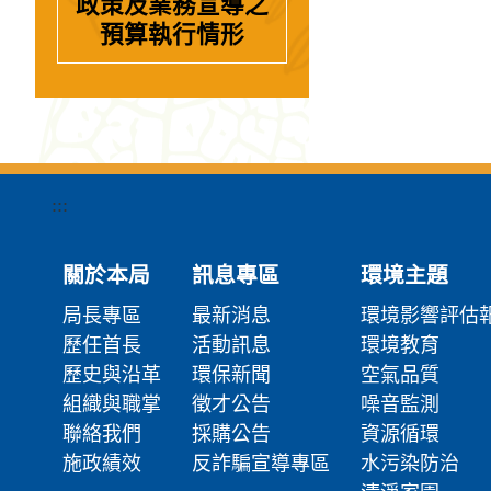
政策及業務宣導之
預算執行情形
:::
關於本局
訊息專區
環境主題
局長專區
最新消息
環境影響評估
歷任首長
活動訊息
環境教育
歷史與沿革
環保新聞
空氣品質
組織與職掌
徵才公告
噪音監測
聯絡我們
採購公告
資源循環
施政績效
反詐騙宣導專區
水污染防治