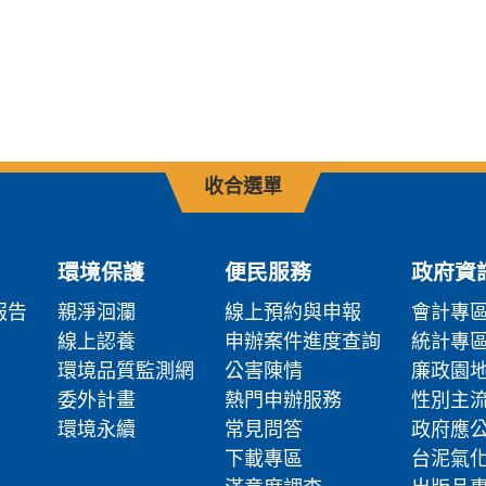
收合選單
環境保護
便民服務
政府資
報告
親淨洄瀾
線上預約與申報
會計專
線上認養
申辦案件進度查詢
統計專
環境品質監測網
公害陳情
廉政園
委外計畫
熱門申辦服務
性別主
環境永續
常見問答
政府應
下載專區
台泥氣